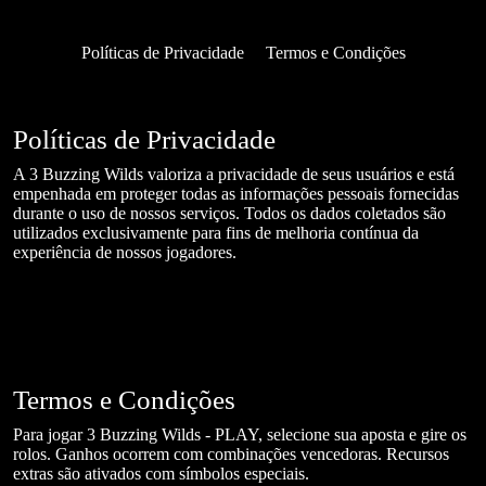
Políticas de Privacidade
Termos e Condições
Políticas de Privacidade
A 3 Buzzing Wilds valoriza a privacidade de seus usuários e está
empenhada em proteger todas as informações pessoais fornecidas
durante o uso de nossos serviços. Todos os dados coletados são
utilizados exclusivamente para fins de melhoria contínua da
experiência de nossos jogadores.
Termos e Condições
Para jogar 3 Buzzing Wilds - PLAY, selecione sua aposta e gire os
rolos. Ganhos ocorrem com combinações vencedoras. Recursos
extras são ativados com símbolos especiais.