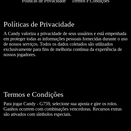
Políticas de Privacidade
Termos e Condições
Políticas de Privacidade
A Candy valoriza a privacidade de seus usuários e está empenhada
em proteger todas as informações pessoais fornecidas durante o uso
de nossos serviços. Todos os dados coletados são utilizados
exclusivamente para fins de melhoria contínua da experiência de
nossos jogadores.
Termos e Condições
Para jogar Candy - G759, selecione sua aposta e gire os rolos.
Ganhos ocorrem com combinações vencedoras. Recursos extras
são ativados com símbolos especiais.