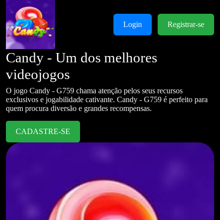
Login
Registrar-se
Candy - Um dos melhores
videojogos
O jogo Candy - G759 chama atenção pelos seus recursos
exclusivos e jogabilidade cativante. Candy - G759 é perfeito para
quem procura diversão e grandes recompensas.
CADASTRE-SE