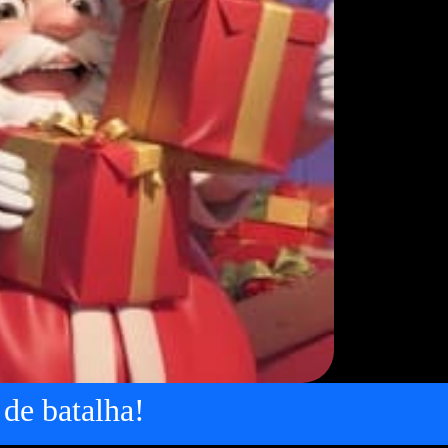
 de batalha!