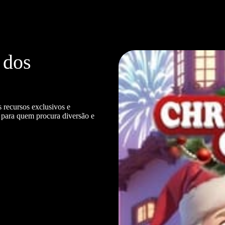
 dos
 recursos exclusivos e
o para quem procura diversão e