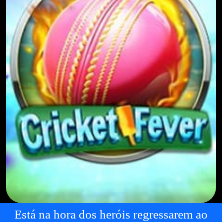
Está na hora dos heróis regressarem ao