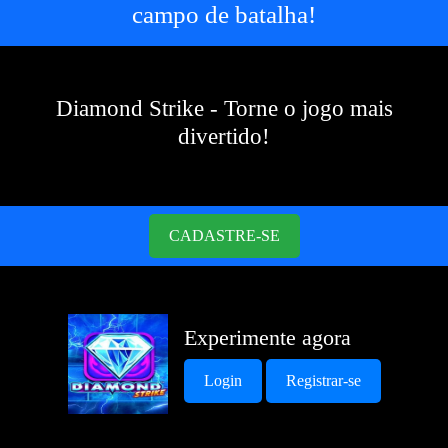
campo de batalha!
Diamond Strike - Torne o jogo mais
divertido!
CADASTRE-SE
Experimente agora
Login
Registrar-se