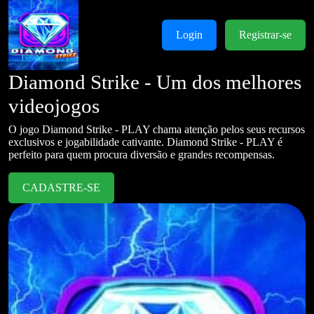
Login
Registrar-se
Diamond Strike - Um dos melhores
videojogos
O jogo Diamond Strike - PLAY chama atenção pelos seus recursos
exclusivos e jogabilidade cativante. Diamond Strike - PLAY é
perfeito para quem procura diversão e grandes recompensas.
CADASTRE-SE