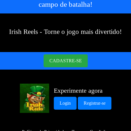
campo de batalha!
Irish Reels - Torne o jogo mais divertido!
CADASTRE-SE
Experimente agora
Login
Registrar-se