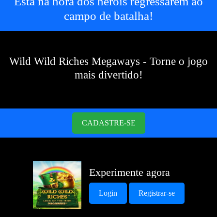
Está na hora dos heróis regressarem ao
campo de batalha!
Wild Wild Riches Megaways - Torne o jogo
mais divertido!
CADASTRE-SE
Experimente agora
Login
Registrar-se