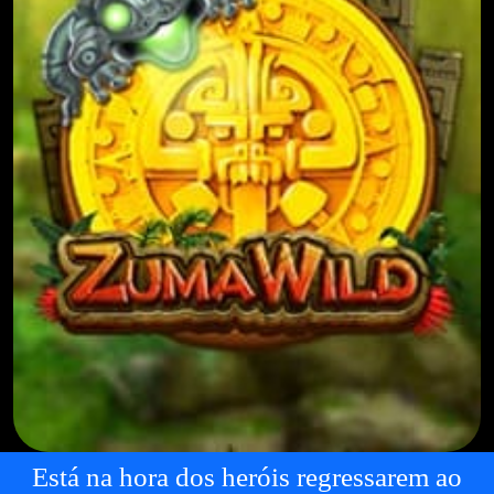
Está na hora dos heróis regressarem ao