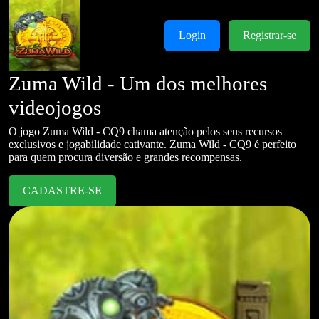
Login
Registrar-se
Zuma Wild - Um dos melhores
videojogos
O jogo Zuma Wild - CQ9 chama atenção pelos seus recursos
exclusivos e jogabilidade cativante. Zuma Wild - CQ9 é perfeito
para quem procura diversão e grandes recompensas.
CADASTRE-SE